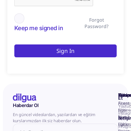
Forgot
Password?
Keep me signed in
Sign In
Kurum
Hizme
Takip
Et
Anasa
Fluent
Haberdar Ol
Youtu
Eğitiml
Now -
Instag
En güncel videolardan, yazılardan ve eğitim
Matery
Birebir
İletiş
kurslarımızdan ilk siz haberdar olun.
Hakkı
Eğitim
info@d