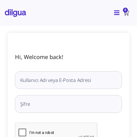
İçeriğe
CAR
atla
0
Hi, Welcome back!