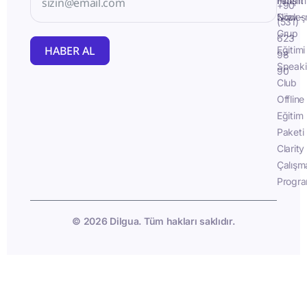
İletişim
Fluent
+90
Sözleş
Now -
(531)
Grup
623
HABER AL
Eğitimi
98
Speak
90
Club
Offline
Eğitim
Paketi
Clarity
Çalışm
Progra
© 2026 Dilgua. Tüm hakları saklıdır.