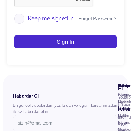
Keep me signed in
Forgot Password?
Sign In
Kuru
Hizme
Takip
Et
Anasay
Fluent
Haberdar Ol
Youtub
Eğitiml
Now -
Instag
En güncel videolardan, yazılardan ve eğitim kurslarımızdan
Materya
Birebir
İletiş
ilk siz haberdar olun.
Hakkı
Eğitim
info@d
İletişim
Fluent
+90
Sözleş
Now -