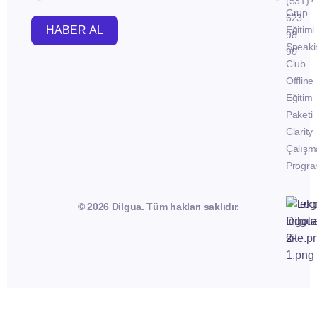
(531)
Grup
623
HABER AL
Eğitimi
98
Speaki
90
Club
Offline
Eğitim
Paketi
Clarity
Çalışm
Progra
© 2026 Dilgua. Tüm hakları saklıdır.