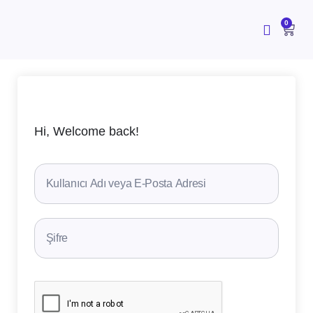
İçeriğe
atla
CAR
0
Hi, Welcome back!