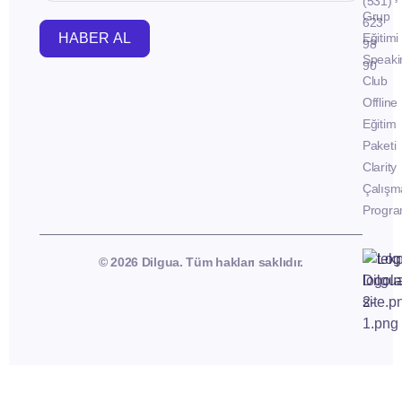
(531)
Grup
623
HABER AL
Eğitimi
98
Speaki
90
Club
Offline
Eğitim
Paketi
Clarity
Çalışm
Progra
© 2026 Dilgua. Tüm hakları saklıdır.