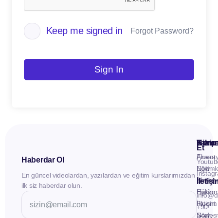
Keep me signed in
Forgot Password?
Sign In
Kuru
Hizme
Takip
Et
Anasay
Fluent
Haberdar Ol
Youtub
Eğitiml
Now -
Instag
En güncel videolardan, yazılardan ve eğitim kurslarımızdan
Materya
Birebir
İletiş
ilk siz haberdar olun.
Hakkı
Eğitim
info@d
İletişim
Fluent
+90
Sözleş
Now -