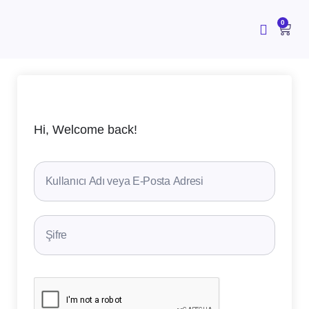
İçeriğe
atla
CAR
0
Hi, Welcome back!