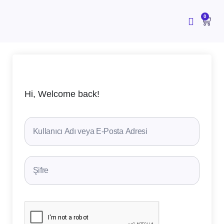
İçeriğe
atla
CAR
0
Hi, Welcome back!