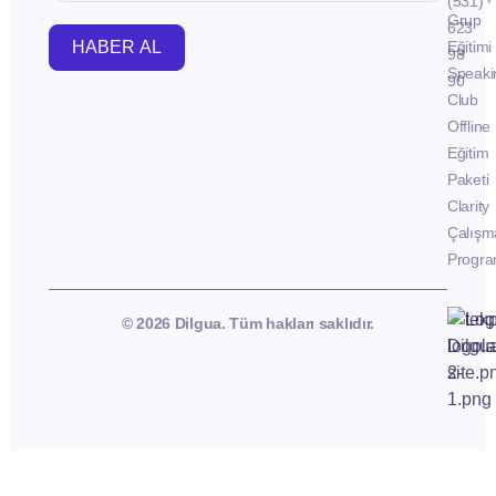
(531)
Grup
623
HABER AL
Eğitimi
98
Speaki
90
Club
Offline
Eğitim
Paketi
Clarity
Çalışm
Progra
© 2026 Dilgua. Tüm hakları saklıdır.