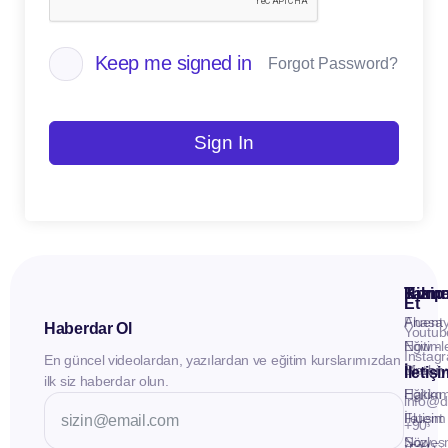
Keep me signed in
Forgot Password?
Sign In
Kuru
Hizme
Takip
Et
Anasay
Fluent
Haberdar Ol
Youtub
Eğitiml
Now -
Instag
En güncel videolardan, yazılardan ve eğitim kurslarımızdan
Materya
Birebir
İletiş
ilk siz haberdar olun.
Hakkı
Eğitim
info@d
İletişim
Fluent
+90
Sözleş
Now -