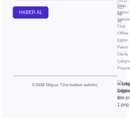
(531)
Grup
623
HABER AL
Eğitimi
98
Speaki
90
Club
Offline
Eğitim
Paketi
Clarity
Çalışm
Progra
© 2026 Dilgua. Tüm hakları saklıdır.