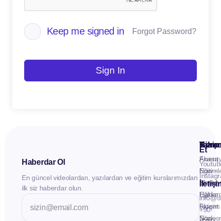
Keep me signed in
Forgot Password?
Sign In
Kuru
Hizme
Takip
Et
Anasay
Fluent
Haberdar Ol
Youtub
Eğitiml
Now -
Instag
En güncel videolardan, yazılardan ve eğitim kurslarımızdan
Materya
Birebir
İletiş
ilk siz haberdar olun.
Hakkı
Eğitim
info@d
İletişim
Fluent
+90
Sözleş
Now -