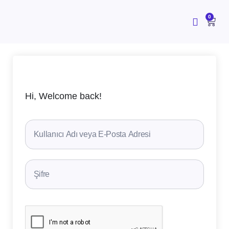
İçeriğe
atla
CAR
0
Hi, Welcome back!