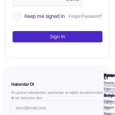
Keep me signed in
Forgot Password?
Sign In
Kuru
Hizme
Takip
Et
Anasay
Fluent
Haberdar Ol
Youtub
Eğitiml
Now -
Instag
En güncel videolardan, yazılardan ve eğitim kurslarımızdan
Materya
Birebir
İletiş
ilk siz haberdar olun.
Hakkı
Eğitim
info@d
İletişim
Fluent
+90
Sözleş
Now -