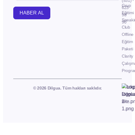
(531)
Grup
623
HABER AL
Eğitimi
98
Speaki
90
Club
Offline
Eğitim
Paketi
Clarity
Çalışm
Progra
© 2026 Dilgua. Tüm hakları saklıdır.