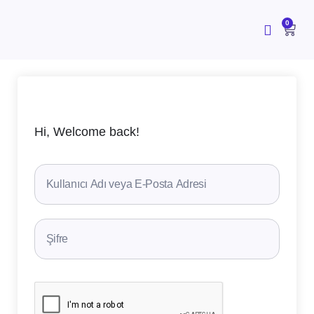
İçeriğe
atla
CAR
0
Hi, Welcome back!