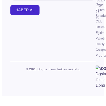
(531)
Grup
623
HABER AL
Eğitimi
98
Speaki
90
Club
Offline
Eğitim
Paketi
Clarity
Çalışm
Progra
© 2026 Dilgua. Tüm hakları saklıdır.