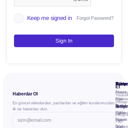
Keep me signed in
Forgot Password?
Sign In
Kuru
Hizme
Takip
Et
Anasay
Fluent
Haberdar Ol
Youtub
Eğitiml
Now -
Instag
En güncel videolardan, yazılardan ve eğitim kurslarımızdan
Materya
Birebir
İletiş
ilk siz haberdar olun.
Hakkı
Eğitim
info@d
İletişim
Fluent
+90
Sözleş
Now -