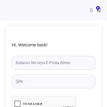
İçeriğe
atla
CAR
0
Hi, Welcome back!