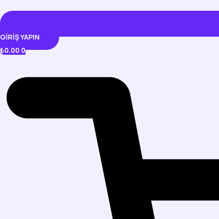
GIRIŞ YAPIN
₺
0.00
0