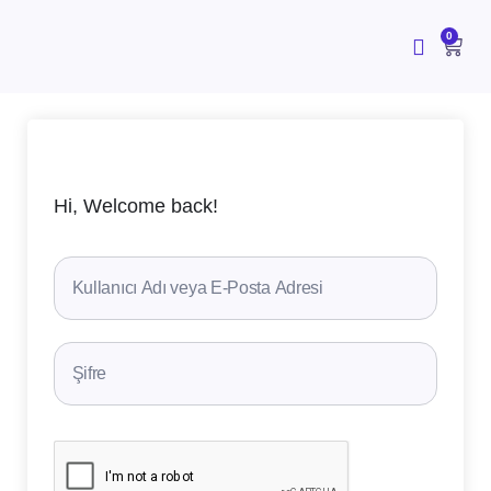
İçeriğe
atla
CAR
0
Hi, Welcome back!