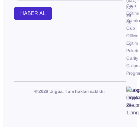
(531)
Grup
623
HABER AL
Eğitimi
98
Speaki
90
Club
Offline
Eğitim
Paketi
Clarity
Çalışm
Progra
© 2026 Dilgua. Tüm hakları saklıdır.