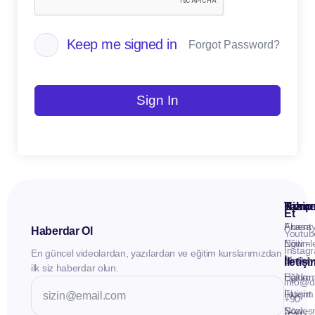
Keep me signed in
Forgot Password?
Sign In
Kuru
Hizme
Takip
Et
Anasay
Fluent
Haberdar Ol
Youtub
Eğitiml
Now -
Instag
En güncel videolardan, yazılardan ve eğitim kurslarımızdan
Materya
Birebir
İletiş
ilk siz haberdar olun.
Hakkı
Eğitim
info@d
İletişim
Fluent
+90
Sözleş
Now -