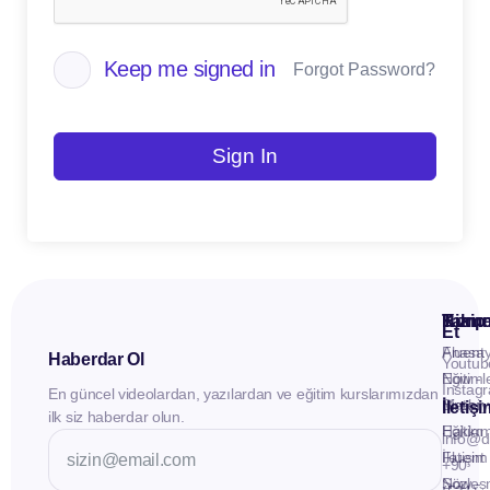
Keep me signed in
Forgot Password?
Sign In
Kuru
Hizme
Takip
Et
Anasay
Fluent
Haberdar Ol
Youtub
Eğitiml
Now -
Instag
En güncel videolardan, yazılardan ve eğitim kurslarımızdan
Materya
Birebir
İletiş
ilk siz haberdar olun.
Hakkı
Eğitim
info@d
İletişim
Fluent
+90
Sözleş
Now -