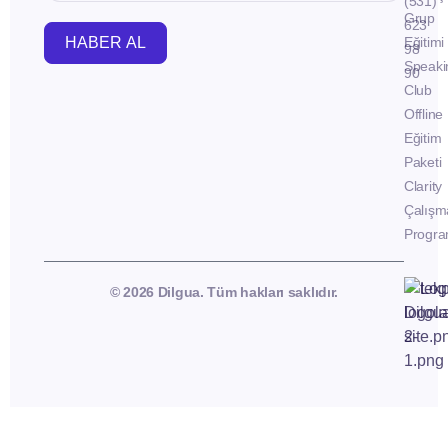
(531)
Grup
623
HABER AL
Eğitimi
98
Speaki
90
Club
Offline
Eğitim
Paketi
Clarity
Çalışm
Progra
© 2026 Dilgua. Tüm hakları saklıdır.