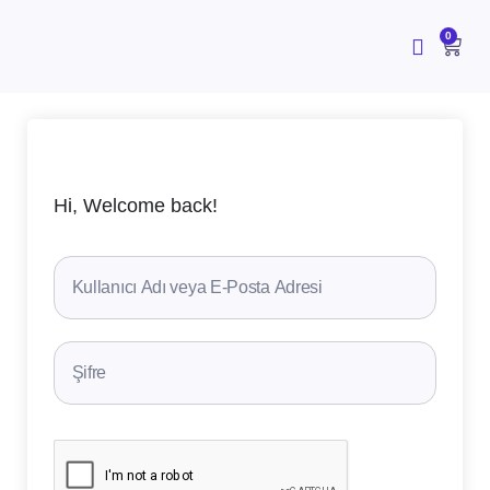
İçeriğe
atla
CAR
0
Hi, Welcome back!