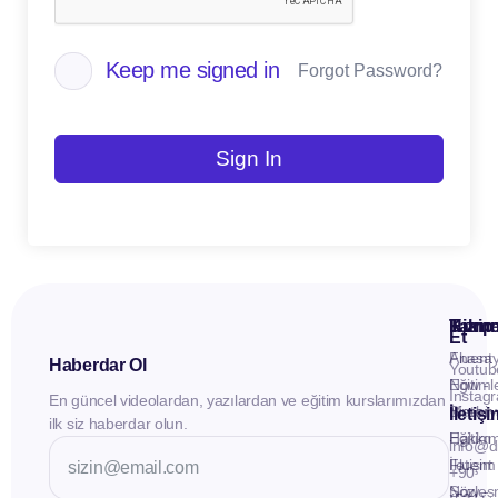
Keep me signed in
Forgot Password?
Sign In
Kuru
Hizme
Takip
Et
Anasay
Fluent
Haberdar Ol
Youtub
Eğitiml
Now -
Instag
En güncel videolardan, yazılardan ve eğitim kurslarımızdan
Materya
Birebir
İletiş
ilk siz haberdar olun.
Hakkı
Eğitim
info@d
İletişim
Fluent
+90
Sözleş
Now -