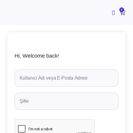
İçeriğe
atla
CAR
0
Hi, Welcome back!