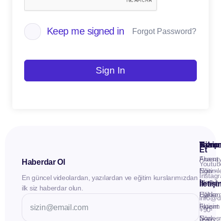
Keep me signed in
Forgot Password?
Sign In
Kuru
Hizme
Takip
Et
Anasay
Fluent
Haberdar Ol
Youtub
Eğitiml
Now -
Instag
En güncel videolardan, yazılardan ve eğitim kurslarımızdan
Materya
Birebir
İletiş
ilk siz haberdar olun.
Hakkı
Eğitim
info@d
İletişim
Fluent
+90
Sözleş
Now -