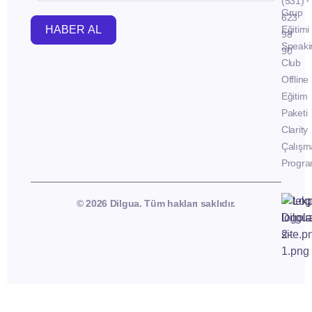
(531)
Grup
623
HABER AL
Eğitimi
98
Speaki
90
Club
Offline
Eğitim
Paketi
Clarity
Çalışm
Progra
© 2026 Dilgua. Tüm hakları saklıdır.