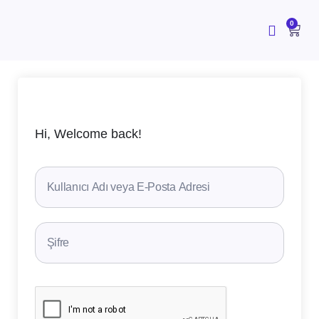
İçeriğe
atla
CAR
0
Hi, Welcome back!