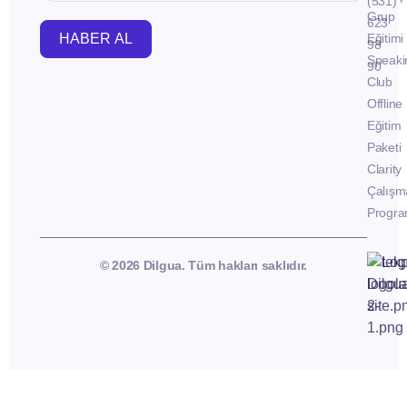
(531)
Grup
623
HABER AL
Eğitimi
98
Speaki
90
Club
Offline
Eğitim
Paketi
Clarity
Çalışm
Progra
© 2026 Dilgua. Tüm hakları saklıdır.