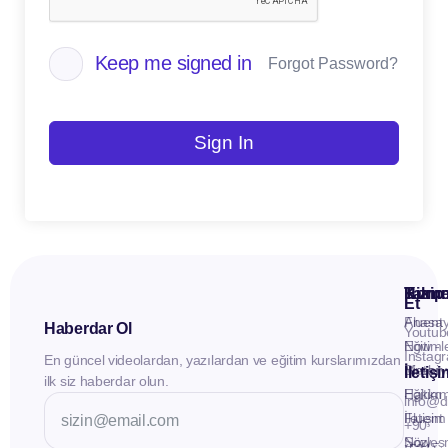
Keep me signed in
Forgot Password?
Sign In
Kuru
Hizme
Takip
Et
Anasay
Fluent
Haberdar Ol
Youtub
Eğitiml
Now -
Instag
En güncel videolardan, yazılardan ve eğitim kurslarımızdan
Materya
Birebir
İletiş
ilk siz haberdar olun.
Hakkı
Eğitim
info@d
İletişim
Fluent
+90
Sözleş
Now -