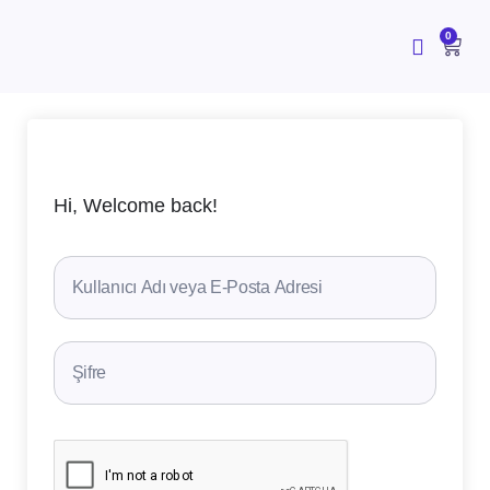
İçeriğe
atla
CAR
0
Hi, Welcome back!