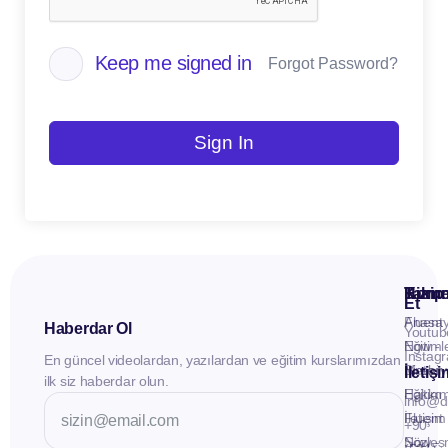
Keep me signed in
Forgot Password?
Sign In
Kuru
Hizme
Takip
Et
Anasay
Fluent
Haberdar Ol
Youtub
Eğitiml
Now -
Instag
En güncel videolardan, yazılardan ve eğitim kurslarımızdan
Materya
Birebir
İletiş
ilk siz haberdar olun.
Hakkı
Eğitim
info@d
İletişim
Fluent
+90
Sözleş
Now -