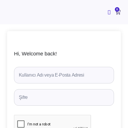
İçeriğe
atla
CAR
0
Hi, Welcome back!