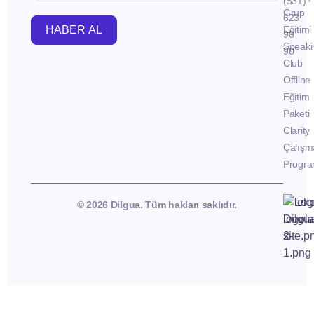
(531)
Grup
623
HABER AL
Eğitimi
98
Speaki
90
Club
Offline
Eğitim
Paketi
Clarity
Çalışm
Progra
© 2026 Dilgua. Tüm hakları saklıdır.