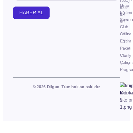
(531)
Grup
623
HABER AL
Eğitimi
98
Speaki
90
Club
Offline
Eğitim
Paketi
Clarity
Çalışm
Progra
© 2026 Dilgua. Tüm hakları saklıdır.