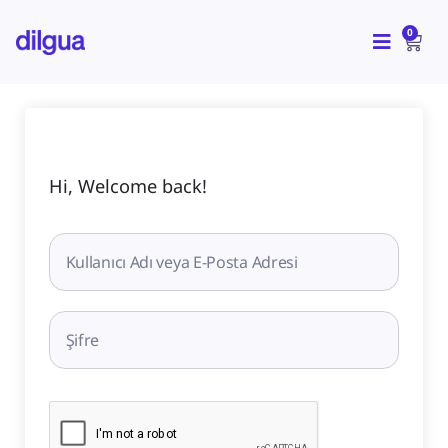
İçeriğe
CAR
atla
0
Hi, Welcome back!