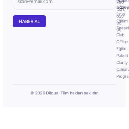
İletişim
Fluent
+90
Sözleş
Now -
(531)
Grup
623
HABER AL
Eğitimi
98
Speak
90
Club
Offline
Eğitim
Paketi
Clarity
Çalışm
Progra
© 2026 Dilgua. Tüm hakları saklıdır.