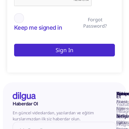
Forgot
Password?
Keep me signed in
Sign In
Kurum
Hizme
Takip
Et
Anasa
Fluent
Haberdar Ol
Youtu
Eğitiml
Now -
Instag
En güncel videolardan, yazılardan ve eğitim
Matery
Birebir
İletiş
kurslarımızdan ilk siz haberdar olun.
Hakkı
Eğitim
info@d