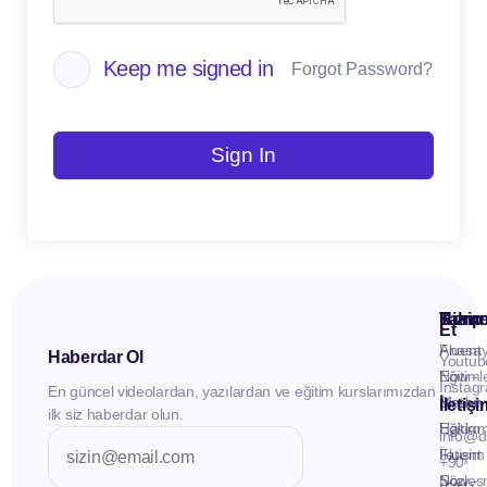
Keep me signed in
Forgot Password?
Sign In
Kuru
Hizme
Takip
Et
Anasay
Fluent
Haberdar Ol
Youtub
Eğitiml
Now -
Instag
En güncel videolardan, yazılardan ve eğitim kurslarımızdan
Materya
Birebir
İletiş
ilk siz haberdar olun.
Hakkı
Eğitim
info@d
İletişim
Fluent
+90
Sözleş
Now -