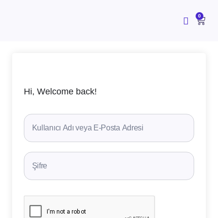
İçeriğe
atla
CAR
0
Hi, Welcome back!