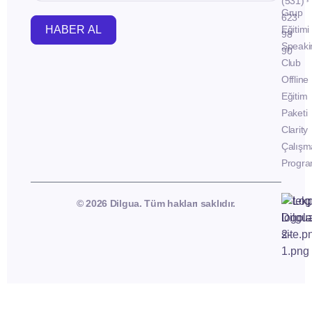
(531)
Grup
623
HABER AL
Eğitimi
98
Speaki
90
Club
Offline
Eğitim
Paketi
Clarity
Çalışm
Progra
© 2026 Dilgua. Tüm hakları saklıdır.