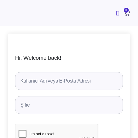
İçeriğe
atla
CAR
0
Hi, Welcome back!