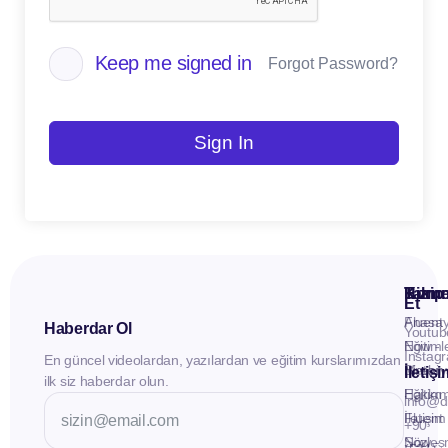
Keep me signed in
Forgot Password?
Sign In
Kuru
Hizme
Takip
Et
Anasay
Fluent
Haberdar Ol
Youtub
Eğitiml
Now -
Instag
En güncel videolardan, yazılardan ve eğitim kurslarımızdan
Materya
Birebir
İletiş
ilk siz haberdar olun.
Hakkı
Eğitim
info@d
İletişim
Fluent
+90
Sözleş
Now -