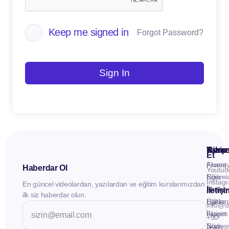
Keep me signed in
Forgot Password?
Sign In
Kuru
Hizme
Takip
Et
Anasay
Fluent
Haberdar Ol
Youtub
Eğitiml
Now -
Instag
En güncel videolardan, yazılardan ve eğitim kurslarımızdan
Materya
Birebir
İletiş
ilk siz haberdar olun.
Hakkı
Eğitim
info@d
İletişim
Fluent
+90
Sözleş
Now -