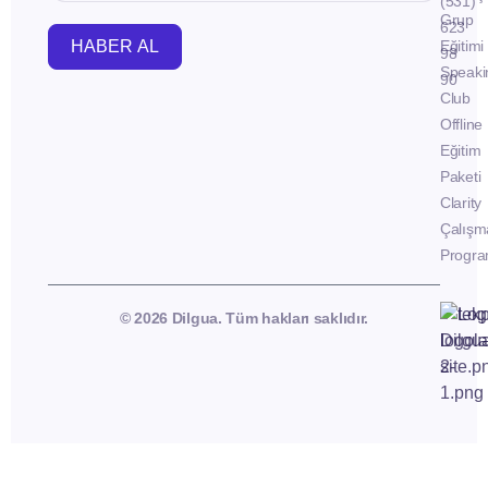
(531)
Grup
623
HABER AL
Eğitimi
98
Speaki
90
Club
Offline
Eğitim
Paketi
Clarity
Çalışm
Progra
© 2026 Dilgua. Tüm hakları saklıdır.