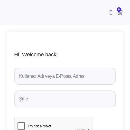
İçeriğe
atla
CAR
0
Hi, Welcome back!