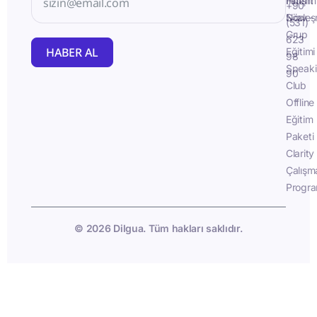
İletişim
Fluent
+90
Sözleş
Now -
(531)
Grup
623
HABER AL
Eğitimi
98
Speak
90
Club
Offline
Eğitim
Paketi
Clarity
Çalışm
Progra
© 2026 Dilgua. Tüm hakları saklıdır.