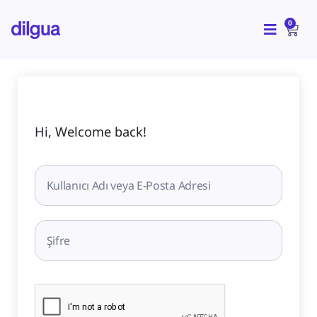
İçeriğe
CAR
atla
0
Hi, Welcome back!