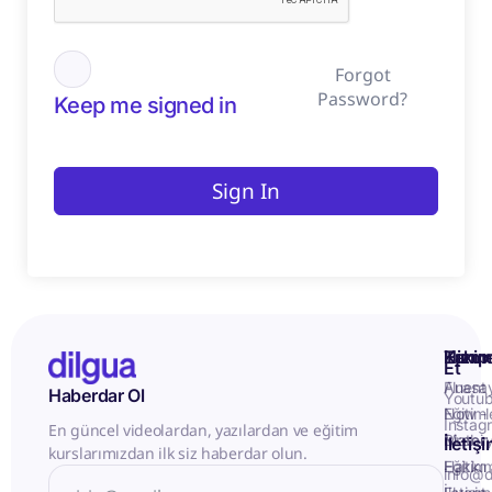
Forgot
Password?
Keep me signed in
Sign In
Kurum
Hizme
Takip
Et
Anasa
Fluent
Haberdar Ol
Youtu
Eğitiml
Now -
Instag
En güncel videolardan, yazılardan ve eğitim
Matery
Birebir
İletiş
kurslarımızdan ilk siz haberdar olun.
Hakkı
Eğitim
info@d