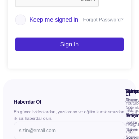
Keep me signed in
Forgot Password?
Sign In
Kuru
Hizme
Takip
Et
Anasay
Fluent
Haberdar Ol
Youtub
Eğitiml
Now -
Instag
En güncel videolardan, yazılardan ve eğitim kurslarımızdan
Materya
Birebir
İletiş
ilk siz haberdar olun.
Hakkı
Eğitim
info@d
İletişim
Fluent
+90
Sözleş
Now -