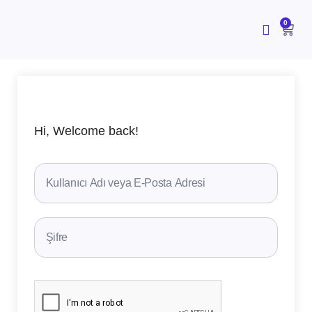
İçeriğe
atla
CAR
0
Hi, Welcome back!