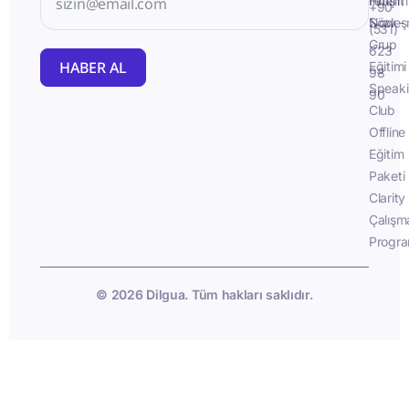
İletişim
Fluent
+90
Sözleş
Now -
(531)
Grup
623
HABER AL
Eğitimi
98
Speak
90
Club
Offline
Eğitim
Paketi
Clarity
Çalışm
Progra
© 2026 Dilgua. Tüm hakları saklıdır.