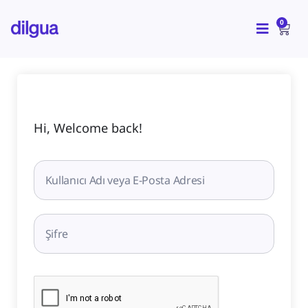
İçeriğe
CAR
atla
0
Hi, Welcome back!