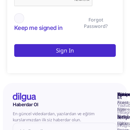
Forgot
Password?
Keep me signed in
Sign In
Kurum
Hizme
Takip
Et
Anasa
Fluent
Haberdar Ol
Youtu
Eğitiml
Now -
Instag
En güncel videolardan, yazılardan ve eğitim
Matery
Birebir
İletiş
kurslarımızdan ilk siz haberdar olun.
Hakkı
Eğitim
info@d