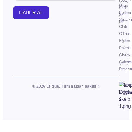
(531)
Grup
623
HABER AL
Eğitimi
98
Speaki
90
Club
Offline
Eğitim
Paketi
Clarity
Çalışm
Progra
© 2026 Dilgua. Tüm hakları saklıdır.