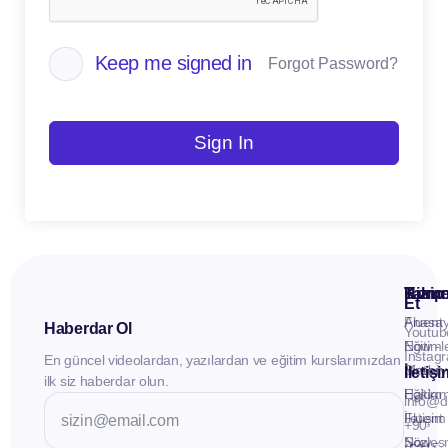
Keep me signed in
Forgot Password?
Sign In
Kuru
Hizme
Takip
Et
Anasay
Fluent
Haberdar Ol
Youtub
Eğitiml
Now -
Instag
En güncel videolardan, yazılardan ve eğitim kurslarımızdan
Materya
Birebir
İletiş
ilk siz haberdar olun.
Hakkı
Eğitim
info@d
İletişim
Fluent
+90
Sözleş
Now -