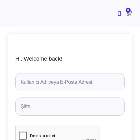
İçeriğe
atla
CAR
0
Hi, Welcome back!