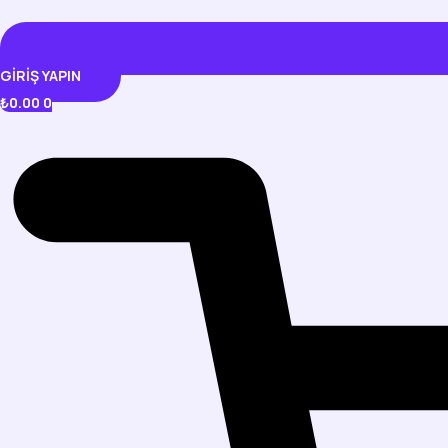
GIRIŞ YAPIN
₺
0.00
0