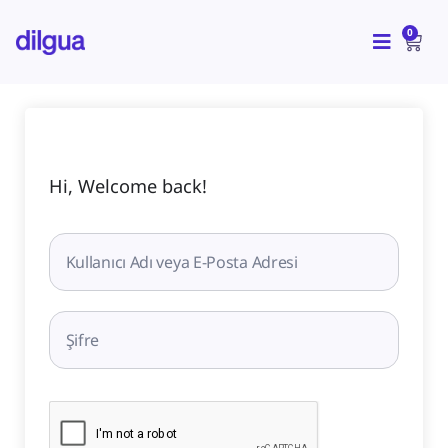
İçeriğe
CAR
atla
0
Hi, Welcome back!