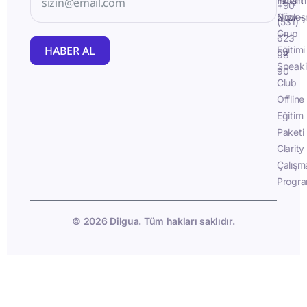
İletişim
Fluent
+90
Sözleş
Now -
(531)
Grup
623
HABER AL
Eğitimi
98
Speak
90
Club
Offline
Eğitim
Paketi
Clarity
Çalışm
Progra
© 2026 Dilgua. Tüm hakları saklıdır.