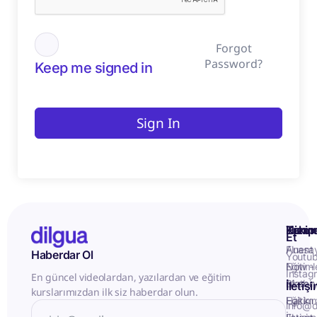
Forgot
Password?
Keep me signed in
Sign In
Kurum
Hizme
Takip
Et
Anasa
Fluent
Haberdar Ol
Youtu
Eğitiml
Now -
Instag
En güncel videolardan, yazılardan ve eğitim
Matery
Birebir
İletiş
kurslarımızdan ilk siz haberdar olun.
Hakkı
Eğitim
info@d