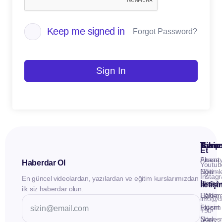
Keep me signed in
Forgot Password?
Sign In
Kuru
Hizme
Takip
Et
Anasay
Fluent
Haberdar Ol
Youtub
Eğitiml
Now -
Instag
En güncel videolardan, yazılardan ve eğitim kurslarımızdan
Materya
Birebir
İletiş
ilk siz haberdar olun.
Hakkı
Eğitim
info@d
İletişim
Fluent
+90
Sözleş
Now -