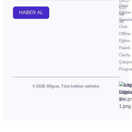
(531)
Grup
623
HABER AL
Eğitimi
98
Speaki
90
Club
Offline
Eğitim
Paketi
Clarity
Çalışm
Progra
© 2026 Dilgua. Tüm hakları saklıdır.