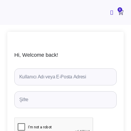
İçeriğe
atla
CAR
0
Hi, Welcome back!