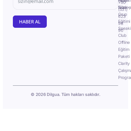
İletişim
Fluent
+90
Sözleş
Now -
(531)
Grup
623
HABER AL
Eğitimi
98
Speak
90
Club
Offline
Eğitim
Paketi
Clarity
Çalışm
Progra
© 2026 Dilgua. Tüm hakları saklıdır.