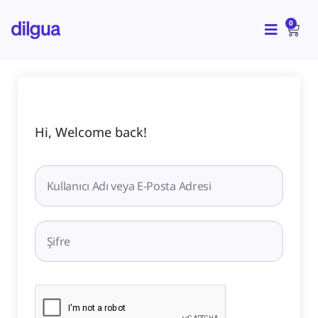
İçeriğe
CAR
atla
0
Hi, Welcome back!