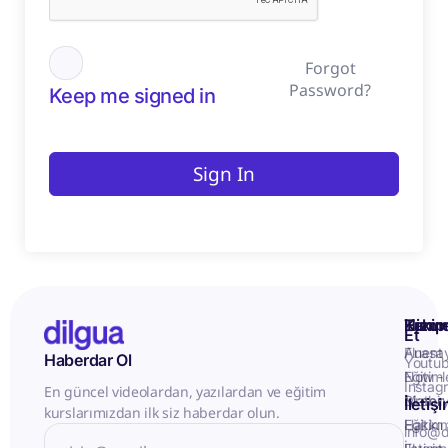
Forgot
Password?
Keep me signed in
Sign In
Kurum
Hizme
Takip
Et
Anasa
Fluent
Haberdar Ol
Youtu
Eğitiml
Now -
Instag
En güncel videolardan, yazılardan ve eğitim
Matery
Birebir
İletiş
kurslarımızdan ilk siz haberdar olun.
Hakkı
Eğitim
info@d