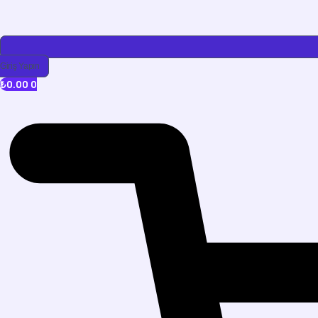
Giriş Yapın
₺
0.00
0