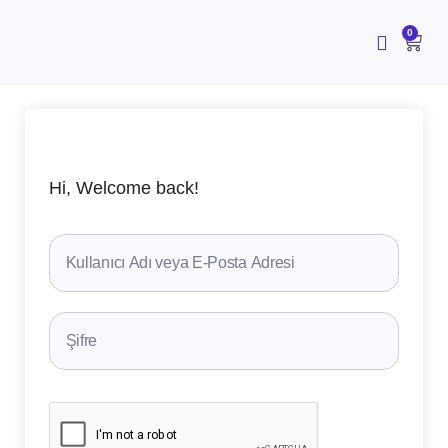
İçeriğe
atla
CAR
0
Hi, Welcome back!