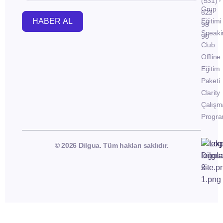
(531)
Grup
623
HABER AL
Eğitimi
98
Speaki
90
Club
Offline
Eğitim
Paketi
Clarity
Çalışm
Progra
© 2026 Dilgua. Tüm hakları saklıdır.