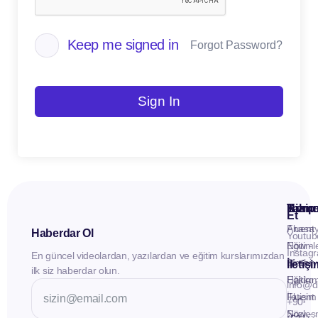
Keep me signed in
Forgot Password?
Sign In
Kuru
Hizme
Takip
Et
Anasay
Fluent
Haberdar Ol
Youtub
Eğitiml
Now -
Instag
En güncel videolardan, yazılardan ve eğitim kurslarımızdan
Materya
Birebir
İletiş
ilk siz haberdar olun.
Hakkı
Eğitim
info@d
İletişim
Fluent
+90
Sözleş
Now -