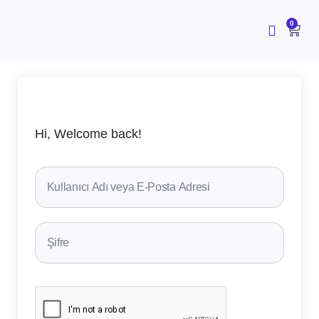
İçeriğe
atla
CAR
0
Hi, Welcome back!