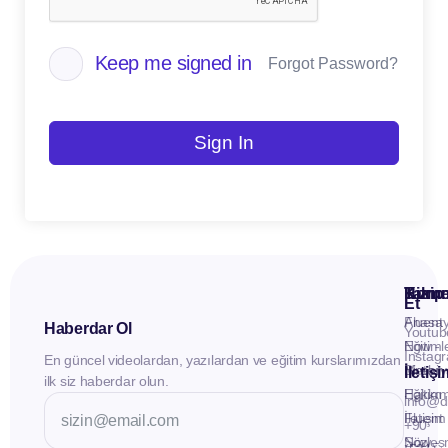
Keep me signed in
Forgot Password?
Sign In
Kuru
Hizme
Takip
Et
Anasay
Fluent
Haberdar Ol
Youtub
Eğitiml
Now -
Instag
En güncel videolardan, yazılardan ve eğitim kurslarımızdan
Materya
Birebir
İletiş
ilk siz haberdar olun.
Hakkı
Eğitim
info@d
İletişim
Fluent
+90
Sözleş
Now -