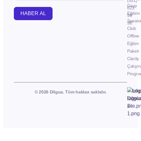
(531)
Grup
623
HABER AL
Eğitimi
98
Speaki
90
Club
Offline
Eğitim
Paketi
Clarity
Çalışm
Progra
© 2026 Dilgua. Tüm hakları saklıdır.