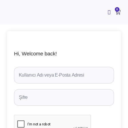
İçeriğe
atla
CAR
0
Hi, Welcome back!