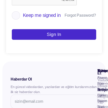
Keep me signed in
Forgot Password?
Sign In
Kuru
Hizme
Takip
Et
Anasay
Fluent
Haberdar Ol
Youtub
Eğitiml
Now -
Instag
En güncel videolardan, yazılardan ve eğitim kurslarımızdan
Materya
Birebir
İletiş
ilk siz haberdar olun.
Hakkı
Eğitim
info@d
İletişim
Fluent
+90
Sözleş
Now -