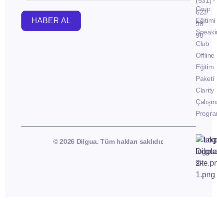
(531)
Grup
623
HABER AL
Eğitimi
98
Speaki
90
Club
Offline
Eğitim
Paketi
Clarity
Çalışm
Progra
© 2026 Dilgua. Tüm hakları saklıdır.