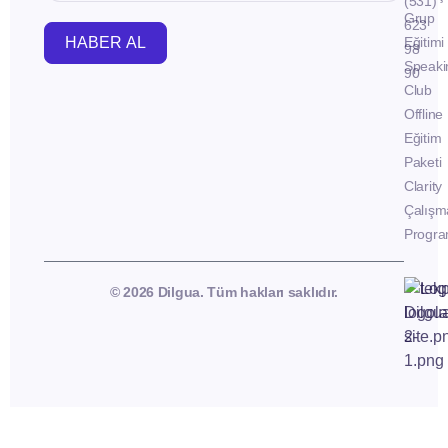
(531)
Grup
623
HABER AL
Eğitimi
98
Speaki
90
Club
Offline
Eğitim
Paketi
Clarity
Çalışm
Progra
© 2026 Dilgua. Tüm hakları saklıdır.