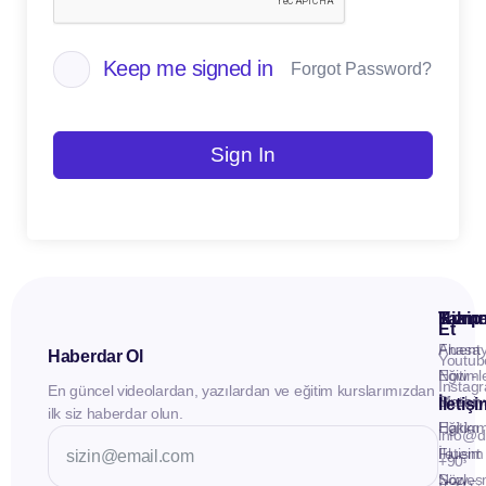
Keep me signed in
Forgot Password?
Sign In
Kuru
Hizme
Takip
Et
Anasay
Fluent
Haberdar Ol
Youtub
Eğitiml
Now -
Instag
En güncel videolardan, yazılardan ve eğitim kurslarımızdan
Materya
Birebir
İletiş
ilk siz haberdar olun.
Hakkı
Eğitim
info@d
İletişim
Fluent
+90
Sözleş
Now -