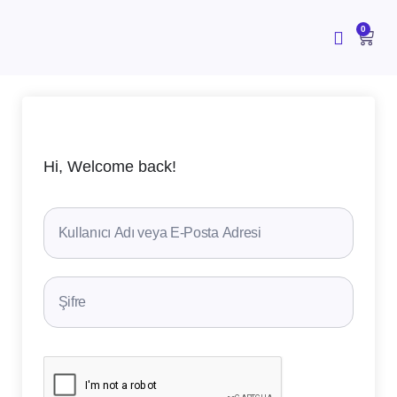
İçeriğe
atla
CAR
0
Hi, Welcome back!