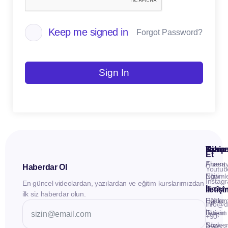
Keep me signed in
Forgot Password?
Sign In
Kuru
Hizme
Takip
Et
Anasay
Fluent
Haberdar Ol
Youtub
Eğitiml
Now -
Instag
En güncel videolardan, yazılardan ve eğitim kurslarımızdan
Materya
Birebir
İletiş
ilk siz haberdar olun.
Hakkı
Eğitim
info@d
İletişim
Fluent
+90
Sözleş
Now -