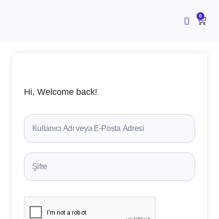
İçeriğe
atla
CAR
0
Hi, Welcome back!