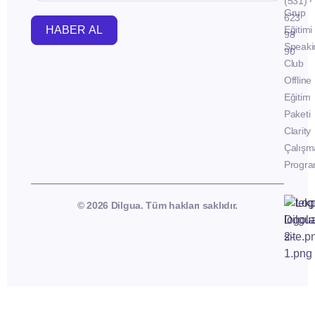
(531)
Grup
623
HABER AL
Eğitimi
98
Speaki
90
Club
Offline
Eğitim
Paketi
Clarity
Çalışm
Progra
© 2026 Dilgua. Tüm hakları saklıdır.