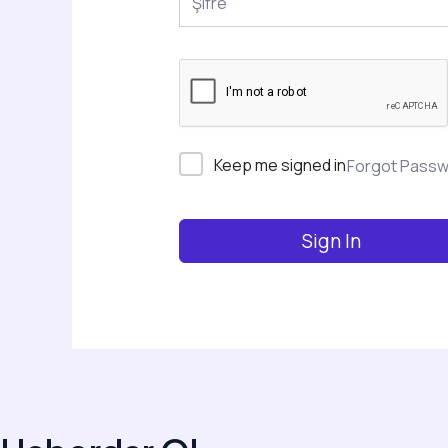
Keep me signed in
Forgot Pass
Sign In