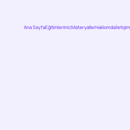
Ana Sayfa
Eğitimlerimiz
Materyaller
Hakkımda
İletişim