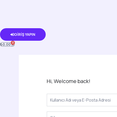
İçeriğe
atla
GIRIŞ YAPIN
0
CART
₺
0.00
Hi, Welcome back!