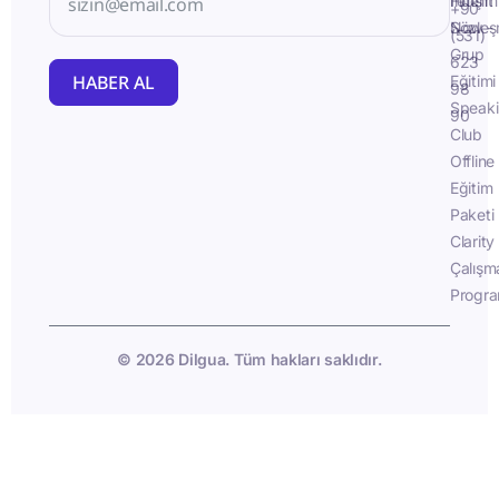
İletişim
Fluent
+90
Sözleş
Now -
(531)
Grup
623
HABER AL
Eğitimi
98
Speak
90
Club
Offline
Eğitim
Paketi
Clarity
Çalışm
Progra
© 2026 Dilgua. Tüm hakları saklıdır.