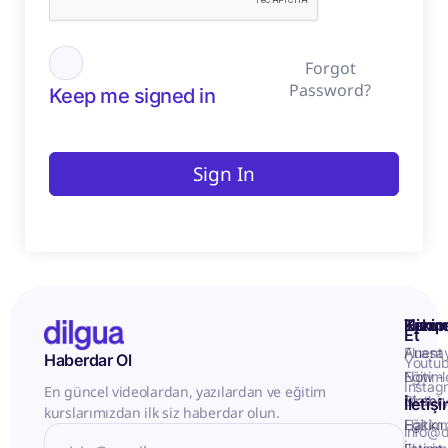
Forgot
Password?
Keep me signed in
Sign In
Kurum
Hizme
Takip
Et
Anasa
Fluent
Haberdar Ol
Youtu
Eğitiml
Now -
Instag
En güncel videolardan, yazılardan ve eğitim
Matery
Birebir
İletiş
kurslarımızdan ilk siz haberdar olun.
Hakkı
Eğitim
info@d