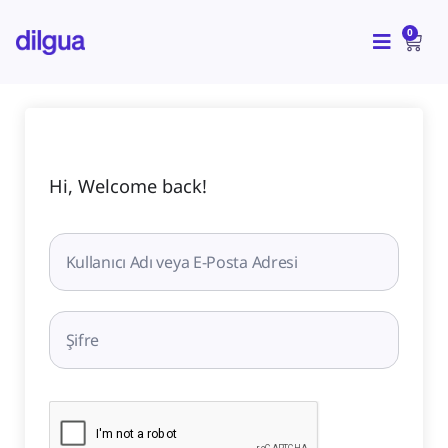
İçeriğe
CAR
atla
0
Hi, Welcome back!