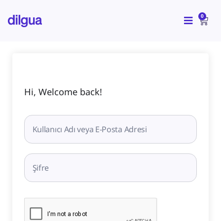
İçeriğe
CAR
atla
0
Hi, Welcome back!