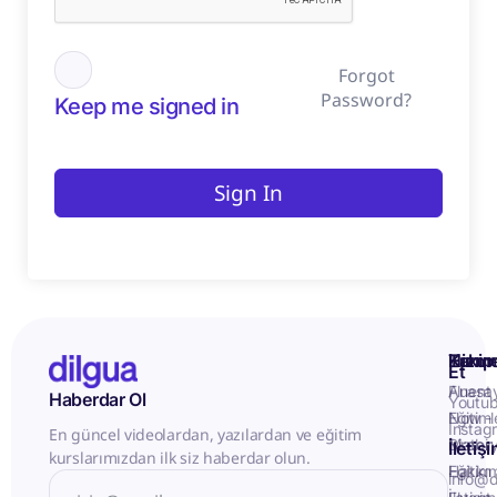
Forgot
Password?
Keep me signed in
Sign In
Kurum
Hizme
Takip
Et
Anasa
Fluent
Haberdar Ol
Youtu
Eğitiml
Now -
Instag
En güncel videolardan, yazılardan ve eğitim
Matery
Birebir
İletiş
kurslarımızdan ilk siz haberdar olun.
Hakkı
Eğitim
info@d