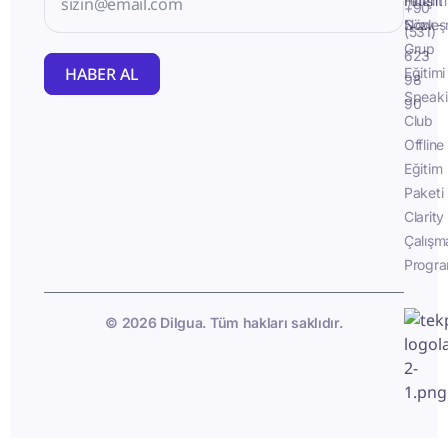
İletişim
Fluent
+90
Sözleş
Now -
(531)
Grup
623
HABER AL
Eğitimi
98
Speak
90
Club
Offline
Eğitim
Paketi
Clarity
Çalışm
Progra
© 2026 Dilgua. Tüm hakları saklıdır.