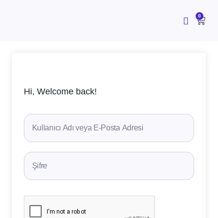
İçeriğe
atla
CAR
0
Hi, Welcome back!