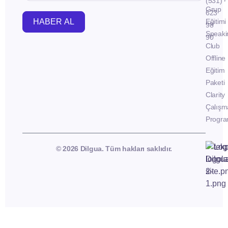
(531)
Grup
623
HABER AL
Eğitimi
98
Speaki
90
Club
Offline
Eğitim
Paketi
Clarity
Çalışm
Progra
© 2026 Dilgua. Tüm hakları saklıdır.