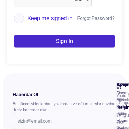
Keep me signed in
Forgot Password?
Sign In
Kuru
Hizme
Takip
Et
Anasay
Fluent
Haberdar Ol
Youtub
Eğitiml
Now -
Instag
En güncel videolardan, yazılardan ve eğitim kurslarımızdan
Materya
Birebir
İletiş
ilk siz haberdar olun.
Hakkı
Eğitim
info@d
İletişim
Fluent
+90
Sözleş
Now -