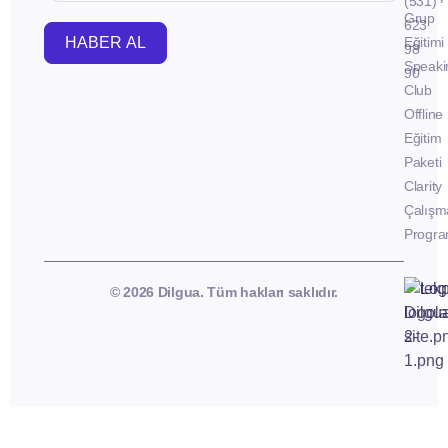
(531)
Grup
623
HABER AL
Eğitimi
98
Speaki
90
Club
Offline
Eğitim
Paketi
Clarity
Çalışm
Progra
© 2026 Dilgua. Tüm hakları saklıdır.