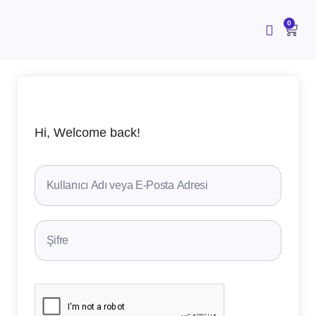
İçeriğe
atla
CAR
0
Hi, Welcome back!