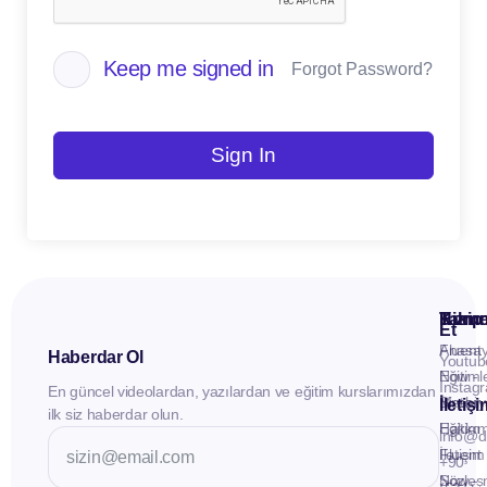
Keep me signed in
Forgot Password?
Sign In
Kuru
Hizme
Takip
Et
Anasay
Fluent
Haberdar Ol
Youtub
Eğitiml
Now -
Instag
En güncel videolardan, yazılardan ve eğitim kurslarımızdan
Materya
Birebir
İletiş
ilk siz haberdar olun.
Hakkı
Eğitim
info@d
İletişim
Fluent
+90
Sözleş
Now -