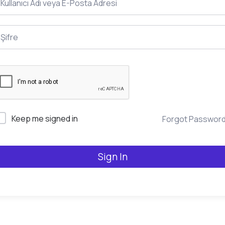
Keep me signed in
Forgot Passwor
Sign In