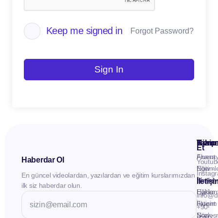
Keep me signed in
Forgot Password?
Sign In
Kuru
Hizme
Takip
Et
Anasay
Fluent
Haberdar Ol
Youtub
Eğitiml
Now -
Instag
En güncel videolardan, yazılardan ve eğitim kurslarımızdan
Materya
Birebir
İletiş
ilk siz haberdar olun.
Hakkı
Eğitim
info@d
İletişim
Fluent
+90
Sözleş
Now -