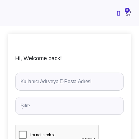
İçeriğe
atla
CAR
0
Hi, Welcome back!