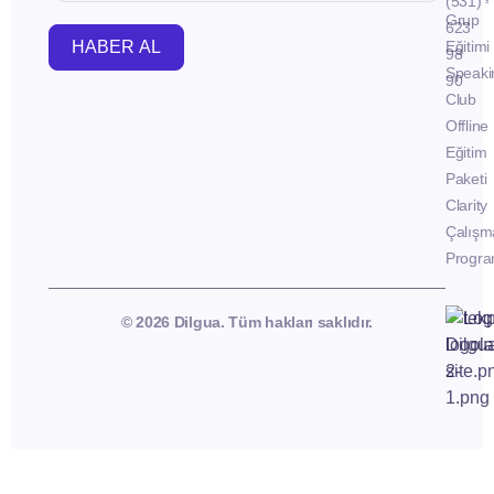
(531)
Grup
623
HABER AL
Eğitimi
98
Speaki
90
Club
Offline
Eğitim
Paketi
Clarity
Çalışm
Progra
© 2026 Dilgua. Tüm hakları saklıdır.