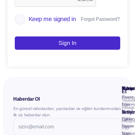
Keep me signed in
Forgot Password?
Sign In
Kuru
Hizme
Takip
Et
Anasay
Fluent
Haberdar Ol
Youtub
Eğitiml
Now -
Instag
En güncel videolardan, yazılardan ve eğitim kurslarımızdan
Materya
Birebir
İletiş
ilk siz haberdar olun.
Hakkı
Eğitim
info@d
İletişim
Fluent
+90
Sözleş
Now -