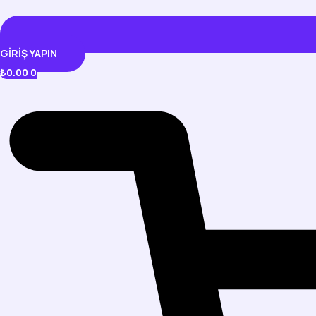
GIRIŞ YAPIN
₺
0.00
0