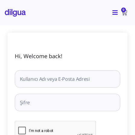
İçeriğe
CAR
atla
0
Hi, Welcome back!