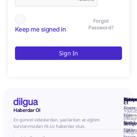
Forgot
Password?
Keep me signed in
Sign In
Kurum
Hizme
Takip
Et
Anasa
Fluent
Haberdar Ol
Youtu
Eğitiml
Now -
Instag
En güncel videolardan, yazılardan ve eğitim
Matery
Birebir
İletiş
kurslarımızdan ilk siz haberdar olun.
Hakkı
Eğitim
info@d