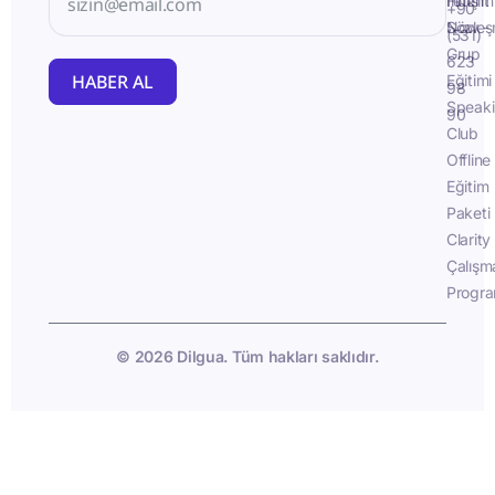
İletişim
Fluent
+90
Sözleş
Now -
(531)
Grup
623
HABER AL
Eğitimi
98
Speak
90
Club
Offline
Eğitim
Paketi
Clarity
Çalışm
Progra
© 2026 Dilgua. Tüm hakları saklıdır.