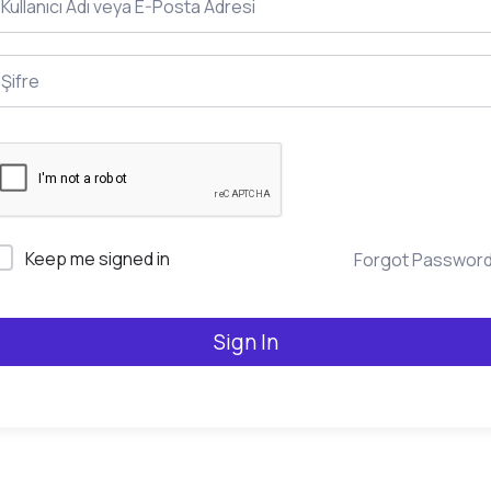
Keep me signed in
Forgot Passwor
Sign In