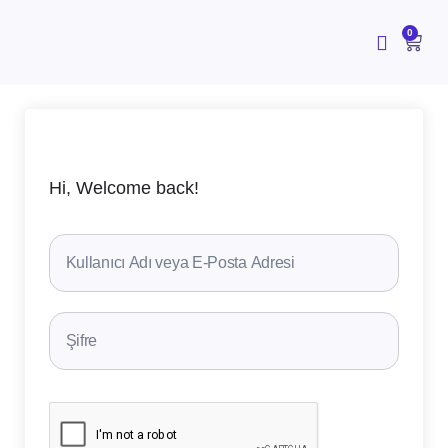
İçeriğe
atla
CAR
0
Hi, Welcome back!