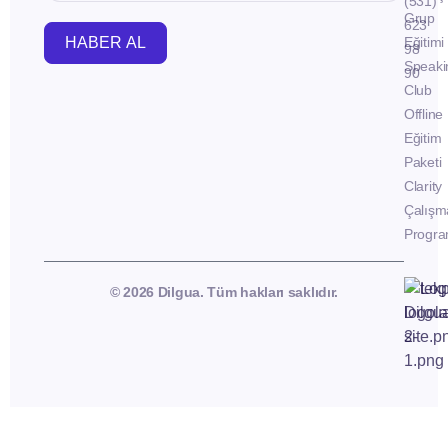
(531)
Grup
623
HABER AL
Eğitimi
98
Speaki
90
Club
Offline
Eğitim
Paketi
Clarity
Çalışm
Progra
© 2026 Dilgua. Tüm hakları saklıdır.