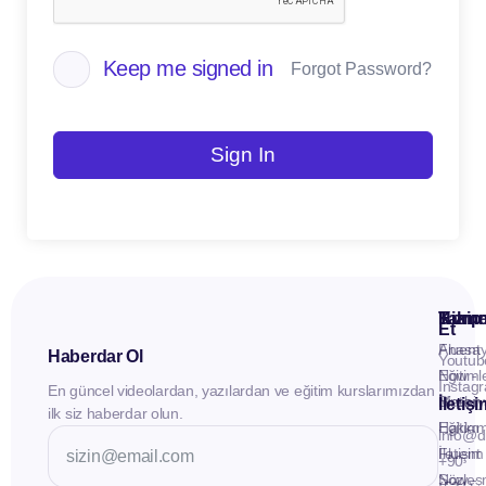
Keep me signed in
Forgot Password?
Sign In
Kuru
Hizme
Takip
Et
Anasay
Fluent
Haberdar Ol
Youtub
Eğitiml
Now -
Instag
En güncel videolardan, yazılardan ve eğitim kurslarımızdan
Materya
Birebir
İletiş
ilk siz haberdar olun.
Hakkı
Eğitim
info@d
İletişim
Fluent
+90
Sözleş
Now -