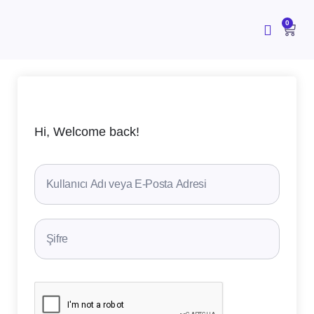
İçeriğe
atla
CAR
0
Hi, Welcome back!