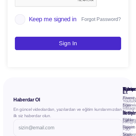
Keep me signed in
Forgot Password?
Sign In
Kuru
Hizme
Takip
Et
Anasay
Fluent
Haberdar Ol
Youtub
Eğitiml
Now -
Instag
En güncel videolardan, yazılardan ve eğitim kurslarımızdan
Materya
Birebir
İletiş
ilk siz haberdar olun.
Hakkı
Eğitim
info@d
İletişim
Fluent
+90
Sözleş
Now -