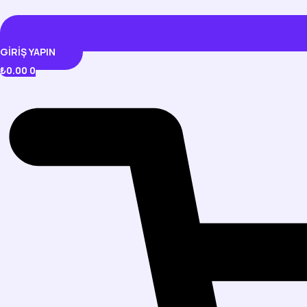
GIRIŞ YAPIN
₺
0.00
0