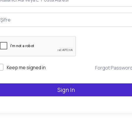
Keep me signed in
Forgot Passwor
Sign In