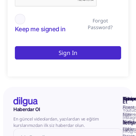
Forgot
Password?
Keep me signed in
Sign In
Kurum
Hizme
Takip
Et
Anasa
Fluent
Haberdar Ol
Youtu
Eğitiml
Now -
Instag
En güncel videolardan, yazılardan ve eğitim
Matery
Birebir
İletiş
kurslarımızdan ilk siz haberdar olun.
Hakkı
Eğitim
info@d