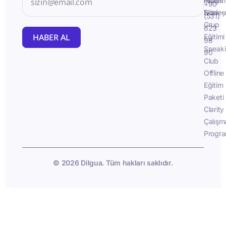
İletişim
Fluent
+90
Sözleş
Now -
(531)
Grup
623
HABER AL
Eğitimi
98
Speak
90
Club
Offline
Eğitim
Paketi
Clarity
Çalışm
Progra
© 2026 Dilgua. Tüm hakları saklıdır.