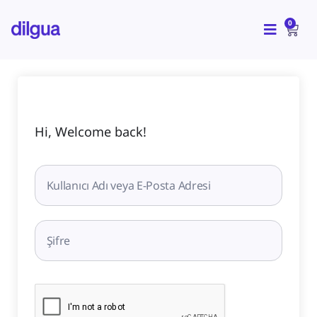
İçeriğe
CAR
atla
0
Hi, Welcome back!