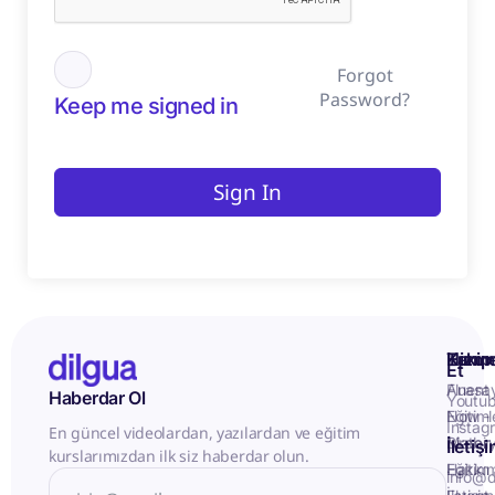
Forgot
Password?
Keep me signed in
Sign In
Kurum
Hizme
Takip
Et
Anasa
Fluent
Haberdar Ol
Youtu
Eğitiml
Now -
Instag
En güncel videolardan, yazılardan ve eğitim
Matery
Birebir
İletiş
kurslarımızdan ilk siz haberdar olun.
Hakkı
Eğitim
info@d